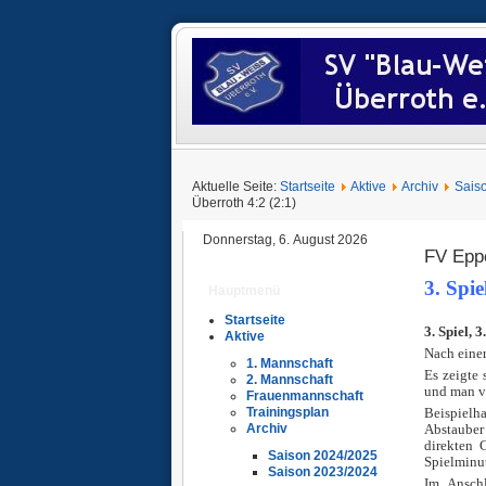
Aktuelle Seite:
Startseite
Aktive
Archiv
Sais
Überroth 4:2 (2:1)
Donnerstag, 6. August 2026
FV Eppe
3. Spie
Hauptmenü
Ü
Startseite
3. Spiel, 
Aktive
Nach eine
1. Mannschaft
Es zeigte 
2. Mannschaft
und man v
Frauenmannschaft
Beispielh
Trainingsplan
Abstauber
Archiv
direkten 
Saison 2024/2025
Spielminut
Saison 2023/2024
Im Anschl