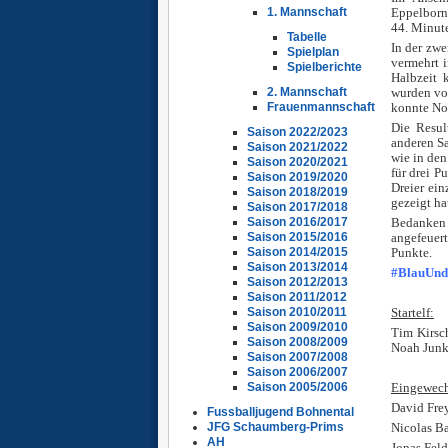
Eppelborn
1. Mannschaft
44. Minute
Tabelle
In der zwe
Spielplan
vermehrt i
Spielberichte
Halbzeit 
wurden von
2. Mannschaft
konnte No
Frauenmannschaft
Die Resul
Saison 2022/2023
anderen S
Saison 2021/2022
wie in den
Saison 2020/2021
für drei P
Saison 2019/2020
Dreier ein
Saison 2018/2019
gezeigt ha
Saison 2017/2018
Bedanken 
Saison 2016/2017
angefeuer
Saison 2015/2016
Punkte.
Saison 2014/2015
Saison 2013/2014
#BlauUn
Saison 2012/2013
Ü
Saison 2011/2012
Startelf:
Saison 2010/2011
Saison 2009/2010
Tim Kirsch
Saison 2008/2009
Noah Junke
Saison 2007/2008
Ü
Saison 2006/2007
Eingewech
Saison 2005/2006
David Frey
Fussballjugend Bohnental
Nicolas Ba
JFG Schaumberg-Prims
AH
Jonas Feld