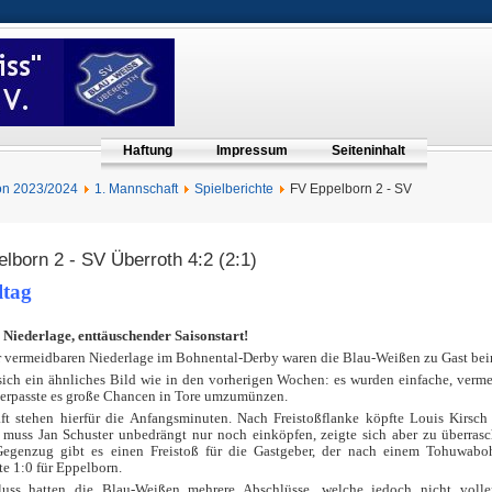
Haftung
Impressum
Seiteninhalt
on 2023/2024
1. Mannschaft
Spielberichte
FV Eppelborn 2 - SV
lborn 2 - SV Überroth 4:2 (2:1)
ltag
3. Niederlage, enttäuschender Saisonstart!
r vermeidbaren Niederlage im Bohnental-Derby waren die Blau-Weißen zu Gast beim
sich ein ähnliches Bild wie in den vorherigen Wochen: es wurden einfache, verme
erpasste es große Chancen in Tore umzumünzen.
aft stehen hierfür die Anfangsminuten. Nach Freistoßflanke köpfte Louis Kirsc
 muss Jan Schuster unbedrängt nur noch einköpfen, zeigte sich aber zu überrasc
Gegenzug gibt es einen Freistoß für die Gastgeber, der nach einem Tohuwabo
e 1:0 für Eppelborn.
uss hatten die Blau-Weißen mehrere Abschlüsse, welche jedoch nicht volle