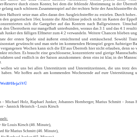
er-Reserve durch einen Konter, bei dem die fehlende Abstimmung in der Überrothe
 gelang nach schönem Zusammenspiel auf der rechten Seite der Anschlusstreffer du
iten Halbzeit setze man alles daran den Ausgleichstreffer zu erzielen. Durch hoh
n den gegnerischen 16er, konnte die Abschlüsse jedoch nicht im Kasten der Eppelb
konzentrierten sich die Gastgeber auf das Kontern nach Ballgewinnen. Umscha
 den Überrothern nur mangelhaft unterbunden, woraus das 3:1 und das 4:1 resulti
ah Junker den fälligen Elfmeter zum 4:2 verwandeln. Weitere Chancen blieben ung
tate der ersten Spiele sind äußerst ernüchternd und enttäuschend. Sowohl Trai
aisonstart gewünscht und man steht im kommenden Heimspiel gegen Aufsteiger Bal
 vergangenen Wochen kann sich die Elf aus Überroth hier nicht erlauben, denn so 
unkte reichen. Es braucht eine geschlossene, konzentrierte und gierige Mannschafts
zufahren und endlich in der Saison anzukommen: denn eins ist klar, in der Mannscha
t.
wollen wir uns bei allen Unterstützern und Unterstützerinnen, die uns trotz des
t haben. Wir hoffen auch am kommenden Wochenende auf eure Unterstützung u
dWeiß#HejaSVÜ
 - Michael Holz, Raphael Junker, Johannes Hornberger, Marius Schmitt - Jonas H
r - Jannick Heinrich - Louis Kirsch
selt:
 für Louis Kirsch (46. Minute),
rd für Marius Schmitt (46. Minute),
 für Raphael Junker (65. Minute),