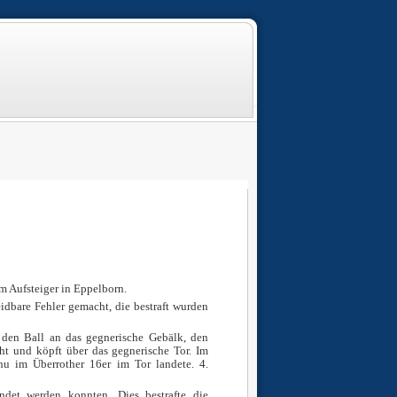
 Aufsteiger in Eppelborn.
idbare Fehler gemacht, die bestraft wurden
h den Ball an das gegnerische Gebälk, den
ht und köpft über das gegnerische Tor. Im
hu im Überrother 16er im Tor landete. 4.
ndet werden konnten. Dies bestrafte die