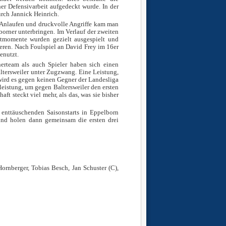
r Defensivarbeit aufgedeckt wurde. In der
rch Jannick Heinrich.
es Anlaufen und druckvolle Angriffe kam man
orner unterbringen. Im Verlauf der zweiten
ltmomente wurden gezielt ausgespielt und
eren. Nach Foulspiel an David Frey im 16er
enutzt.
nerteam als auch Spieler haben sich einen
tersweiler unter Zugzwang. Eine Leistung,
wird es gegen keinen Gegner der Landesliga
leistung, um gegen Baltersweiler den ersten
ft steckt viel mehr, als das, was sie bisher
 enttäuschenden Saisonstarts in Eppelborn
nd holen dann gemeinsam die ersten drei
ornberger, Tobias Besch, Jan Schuster (C),