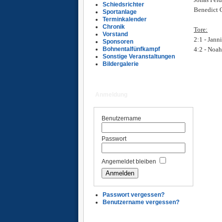
Schiedsrichter
Benedict C
Sportanlage
Ü
Terminkalender
Chronik
Tore:
Vorstand
2:1 - Jann
Sponsoren
4:2 - Noah
Bohnentalfünfkampf
Sonstige Veranstaltungen
Bildergalerie
Anmeldung
Benutzername
Passwort
Angemeldet bleiben
Passwort vergessen?
Benutzername vergessen?