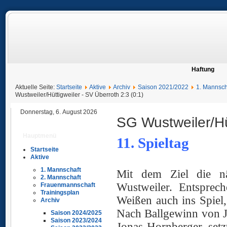
Haftung
Aktuelle Seite:
Startseite
Aktive
Archiv
Saison 2021/2022
1. Mannsch
Wustweiler/Hüttigweiler - SV Überroth 2:3 (0:1)
Donnerstag, 6. August 2026
SG Wustweiler/Hüt
Hauptmenü
11. Spieltag
Startseite
Ü
Aktive
1. Mannschaft
Mit dem Ziel die nä
2. Mannschaft
Wustweiler. Entsprech
Frauenmannschaft
Trainingsplan
Weißen auch ins Spiel,
Archiv
Nach Ballgewinn von 
Saison 2024/2025
Saison 2023/2024
Jonas Hornberger, setz