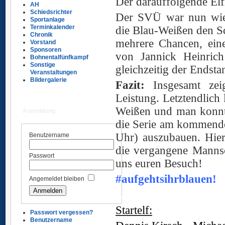
Der darauffolgende Elf
AH
Schiedsrichter
Der SVÜ war nun wied
Sportanlage
Terminkalender
die Blau-Weißen den Sc
Chronik
mehrere Chancen, ein
Vorstand
Sponsoren
von Jannick Heinrich
Bohnentalfünfkampf
Sonstige
gleichzeitig der Endsta
Veranstaltungen
Bildergalerie
Fazit:
Insgesamt zeig
Leistung. Letztendlich
Weißen und man konnte 
Anmeldung
die Serie am kommende
Uhr) auszubauen. Hier
Benutzername
die vergangene Mannsc
Passwort
uns euren Besuch!
#aufgehtsihrblauen!
Angemeldet bleiben
Ü
Startelf:
Passwort vergessen?
Benutzername