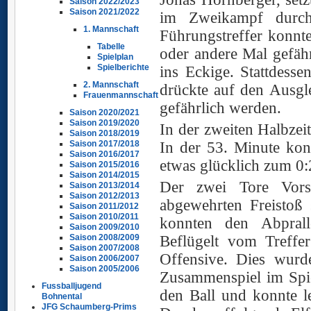
Saison 2022/2023
Saison 2021/2022
im Zweikampf durch
1. Mannschaft
Führungstreffer konnt
Tabelle
oder andere Mal gefäh
Spielplan
Spielberichte
ins Eckige. Stattdess
2. Mannschaft
drückte auf den Ausglei
Frauenmannschaft
gefährlich werden.
Saison 2020/2021
Saison 2019/2020
In der zweiten Halbzeit
Saison 2018/2019
In der 53. Minute kon
Saison 2017/2018
Saison 2016/2017
etwas glücklich zum 0:
Saison 2015/2016
Saison 2014/2015
Der zwei Tore Vorsp
Saison 2013/2014
Saison 2012/2013
abgewehrten Freistoß 
Saison 2011/2012
Saison 2010/2011
konnten den Abprall
Saison 2009/2010
Beflügelt vom Treffe
Saison 2008/2009
Saison 2007/2008
Offensive. Dies wur
Saison 2006/2007
Saison 2005/2006
Zusammenspiel im Spie
Fussballjugend
den Ball und konnte le
Bohnental
JFG Schaumberg-Prims