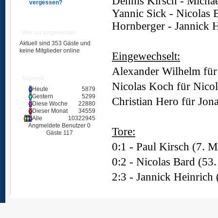
Dennis Kirsch - Micha
vergessen?
Yannic Sick - Nicolas 
Hornberger - Jannick H
Wer ist angemeldet
Ü
Aktuell sind 353 Gäste und
keine Mitglieder online
Eingewechselt:
Alexander Wilhelm für 
Statistik
Nicolas Koch für Nicol
Heute
5879
Gestern
5299
Christian Hero für Jon
Diese Woche
22880
Dieser Monat
34559
Ü
Alle
10322945
Angmeldete Benutzer
0
Tore:
Gäste
117
0:1 - Paul Kirsch (7. M
0:2 - Nicolas Bard (53.
2:3 - Jannick Heinrich