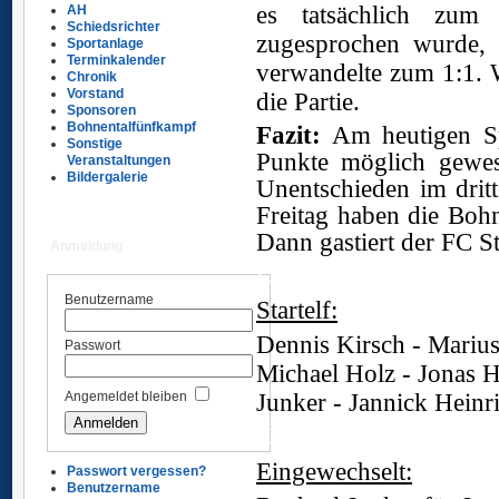
es tatsächlich zum
AH
Schiedsrichter
zugesprochen wurde, 
Sportanlage
Terminkalender
verwandelte zum 1:1. 
Chronik
Vorstand
die Partie.
Sponsoren
Bohnentalfünfkampf
Fazit:
Am heutigen Sp
Sonstige
Punkte möglich gewes
Veranstaltungen
Bildergalerie
Unentschieden im drit
Freitag haben die Bohn
Dann gastiert der FC S
Anmeldung
Ü
Benutzername
Startelf:
Dennis Kirsch - Mariu
Passwort
Michael Holz - Jonas H
Junker - Jannick Heinr
Angemeldet bleiben
Ü
Eingewechselt:
Passwort vergessen?
Benutzername