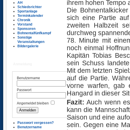
ihrem hohen Tempo au
AH
Schiedsrichter
Die Bohnentalkicker
Sportanlage
Terminkalender
sich eine Partie a
Chronik
zweiten Halbzeit se
Vorstand
Sponsoren
durchweg spannende u
Bohnentalfünfkampf
Sonstige
78. Minute mit eine
Veranstaltungen
noch einmal Hoffnun
Bildergalerie
Kapitän Tobias Besc
sein Schuss landet
Anmeldung
Mit dem letzten Spi
auf die Partie. Wäh
Benutzername
vorne warfen, gab 
Passwort
Hangard in dieser Si
Fazit:
Auch wenn es h
Angemeldet bleiben
kann die Mannschaft 
Saison und eine aufo
Passwort vergessen?
sein. Gegen eine Man
Benutzername