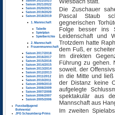
Wiesbach statt.
Saison 2022/2023
Saison 2021/2022
Die Zuschauer sah
Saison 2020/2021
Saison 2019/2020
Pascal Staub sc
Saison 2018/2019
gegnerischen Torhüt
1. Mannschaft
Folge besser ins 
Tabelle
Spielplan
Leidenschaft und Wi
Spielberichte
Trotzdem hatte Raph
2. Mannschaft
Frauenmannschaft
dem Fuß, er scheiter
Saison 2017/2018
Im direkten Gegen
Saison 2016/2017
Saison 2015/2016
Führung zu gehen. 
Saison 2014/2015
soweit. der Offensi
Saison 2013/2014
Saison 2012/2013
in die Mitte und li
Saison 2011/2012
Saison 2010/2011
der Distanz keine C
Saison 2009/2010
aufgelegte Schluss
Saison 2008/2009
Saison 2007/2008
spektakulär aus d
Saison 2006/2007
Saison 2005/2006
Mannschaft aus Hang
Fussballjugend
Im zweiten Spielab
Bohnental
JFG Schaumberg-Prims