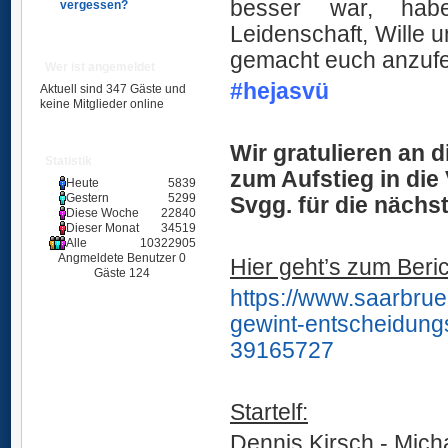
besser war, habe
vergessen?
Leidenschaft, Wille
gemacht euch anzuf
Wer ist angemeldet
#hejasvü
Aktuell sind 347 Gäste und
keine Mitglieder online
Ü
Wir gratulieren an 
Statistik
zum Aufstieg in di
Heute
5839
Gestern
5299
Svgg. für die nächst
Diese Woche
22840
Dieser Monat
34519
Ü
Alle
10322905
Angmeldete Benutzer
0
Hier geht’s zum Beri
Gäste
124
https://www.saarbrue
gewint-entscheidungs
39165727
Ü
Startelf:
Dennis Kirsch - Mic