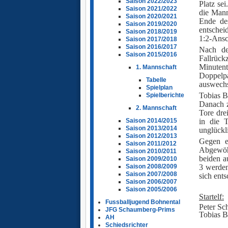
Saison 2022/2023
Platz se
Saison 2021/2022
die Mann
Saison 2020/2021
Ende de
Saison 2019/2020
entschei
Saison 2018/2019
1:2-Ansc
Saison 2017/2018
Saison 2016/2017
Nach de
Saison 2015/2016
Fallrück
Minutent
1. Mannschaft
Doppelpa
Tabelle
auswechse
Spielplan
Tobias B
Spielberichte
Danach z
2. Mannschaft
Tore dre
in die T
Saison 2014/2015
Saison 2013/2014
unglückl
Saison 2012/2013
Gegen e
Saison 2011/2012
Abgewöhn
Saison 2010/2011
beiden a
Saison 2009/2010
3 werden
Saison 2008/2009
Saison 2007/2008
sich ent
Saison 2006/2007
Ü
Saison 2005/2006
Startelf:
Fussballjugend Bohnental
Peter Sc
JFG Schaumberg-Prims
Tobias B
AH
Ü
Schiedsrichter