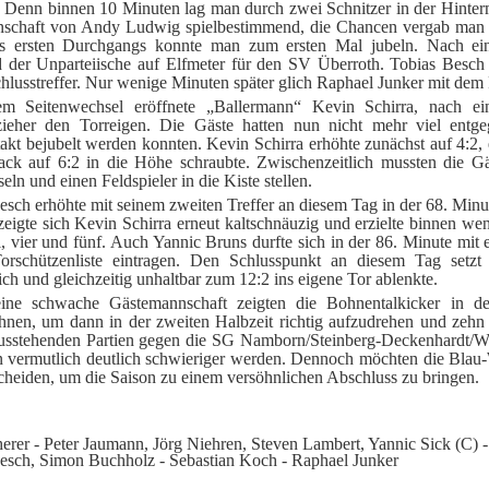
i. Denn binnen 10 Minuten lag man durch zwei Schnitzer in der Hinte
schaft von Andy Ludwig spielbestimmend, die Chancen vergab man je
s ersten Durchgangs konnte man zum ersten Mal jubeln. Nach ei
d der Unparteiische auf Elfmeter für den SV Überroth. Tobias Besc
hlusstreffer. Nur wenige Minuten später glich Raphael Junker mit dem 
m Seitenwechsel eröffnete „Ballermann“ Kevin Schirra, nach ein
zieher den Torreigen. Die Gäste hatten nun nicht mehr viel entg
akt bejubelt werden konnten. Kevin Schirra erhöhte zunächst auf 4:2,
ck auf 6:2 in die Höhe schraubte. Zwischenzeitlich mussten die Gä
ln und einen Feldspieler in die Kiste stellen.
esch erhöhte mit seinem zweiten Treffer an diesem Tag in der 68. Minu
eigte sich Kevin Schirra erneut kaltschnäuzig und erzielte binnen w
i, vier und fünf. Auch Yannic Bruns durfte sich in der 86. Minute mi
orschützenliste eintragen. Den Schlusspunkt an diesem Tag setzt 
ich und gleichzeitig unhaltbar zum 12:2 ins eigene Tor ablenkte.
ine schwache Gästemannschaft zeigten die Bohnentalkicker in d
en, um dann in der zweiten Halbzeit richtig aufzudrehen und zehn 
usstehenden Partien gegen die SG Namborn/Steinberg-Deckenhardt/
 vermutlich deutlich schwieriger werden. Dennoch möchten die Blau-W
scheiden, um die Saison zu einem versöhnlichen Abschluss zu bringen.
herer - Peter Jaumann, Jörg Niehren, Steven Lambert, Yannic Sick (C) -
esch, Simon Buchholz - Sebastian Koch - Raphael Junker