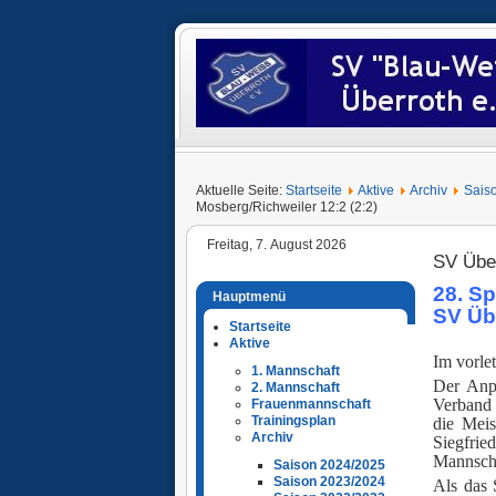
Aktuelle Seite:
Startseite
Aktive
Archiv
Sais
Mosberg/Richweiler 12:2 (2:2)
Freitag, 7. August 2026
SV Über
28. Sp
Hauptmenü
SV Übe
Startseite
Ü
Aktive
Im vorle
1. Mannschaft
Der Anpf
2. Mannschaft
Verband 
Frauenmannschaft
Trainingsplan
die Meis
Archiv
Siegfrie
Mannscha
Saison 2024/2025
Saison 2023/2024
Als das 