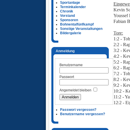
Sportanlage
Eingewec
Terminkalender
Kevin Sc
Chronik
Youssef 
Vorstand
Sponsoren
Fabian B
Bohnentalfünfkampf
Ü
Sonstige Veranstaltungen
Tore:
Bildergalerie
1:2 - To
2:2 - Ra
3:2 - Ke
Anmeldung
4:2 - Ke
5:2 - Ra
Benutzername
6:2 - Ra
7:2 - To
Passwort
8:2 - Ke
9:2 - Ke
Angemeldet bleiben
10:2 - K
11:2 - Y
12:2 - E
Passwort vergessen?
Benutzername vergessen?