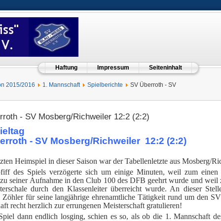
Haftung
Impressum
Seiteninhalt
on 2015/2016
1. Mannschaft
Spielberichte
SV Überroth - SV
roth - SV Mosberg/Richweiler 12:2 (2:2)
ieltag
rroth - SV Mosberg/Richweiler 12:2 (2:2)
tzten Heimspiel in dieser Saison war der Tabellenletzte aus Mosberg/Ri
iff des Spiels verzögerte sich um einige Minuten, weil zum einen S
zu seiner Aufnahme in den Club 100 des DFB geehrt wurde und weil 
terschale durch den Klassenleiter überreicht wurde. An dieser Ste
d Zöhler für seine langjährige ehrenamtliche Tätigkeit rund um den 
ft recht herzlich zur errungenen Meisterschaft gratulieren!
Spiel dann endlich losging, schien es so, als ob die 1. Mannschaft 