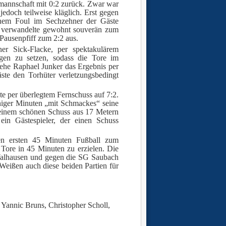
rmannschaft mit 0:2 zurück. Zwar war
doch teilweise kläglich. Erst gegen
nem Foul im Sechzehner der Gäste
h verwandelte gewohnt souverän zum
Pausenpfiff zum 2:2 aus.
er Sick-Flacke, per spektakulärem
egen zu setzen, sodass die Tore im
 ehe Raphael Junker das Ergebnis per
ste den Torhüter verletzungsbedingt
te per überlegtem Fernschuss auf 7:2.
eniger Minuten „mit Schmackes“ seine
t einem schönen Schuss aus 17 Metern
ein Gästespieler, der einen Schuss
en ersten 45 Minuten Fußball zum
Tore in 45 Minuten zu erzielen. Die
Walhausen und gegen die SG Saubach
eißen auch diese beiden Partien für
 Yannic Bruns, Christopher Scholl,