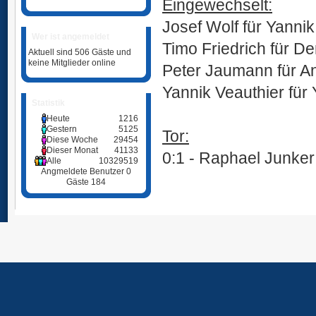
Eingewechselt:
Josef Wolf für Yannik
Wer ist angemeldet
Timo Friedrich für De
Aktuell sind 506 Gäste und
keine Mitglieder online
Peter Jaumann für An
Yannik Veauthier für 
Statistik
Ü
Heute
1216
Gestern
5125
Tor:
Diese Woche
29454
Dieser Monat
41133
0:1 - Raphael Junker
Alle
10329519
Angmeldete Benutzer
0
Gäste
184