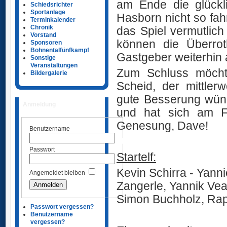
am Ende die glückl
Schiedsrichter
Sportanlage
Hasborn nicht so fa
Terminkalender
Chronik
das Spiel vermutlic
Vorstand
können die Überrot
Sponsoren
Bohnentalfünfkampf
Gastgeber weiterhin
Sonstige
Veranstaltungen
Zum Schluss möcht
Bildergalerie
Scheid, der mittlerw
gute Besserung wüns
Anmeldung
und hat sich am Fu
Genesung, Dave!
Benutzername
Ü
Passwort
Startelf:
Kevin Schirra - Yann
Angemeldet bleiben
Zangerle, Yannik Veau
Simon Buchholz, Raph
Passwort vergessen?
Ü
Benutzername
vergessen?