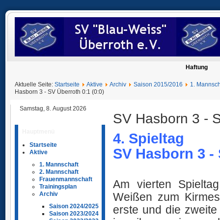
Haftung
Aktuelle Seite:
Startseite
Aktive
Archiv
Saison 2015/2016
1. Mannsch
Hasborn 3 - SV Überroth 0:1 (0:0)
Samstag, 8. August 2026
SV Hasborn 3 - S
Hauptmenü
4. Spieltag
Startseite
SV Hasborn 3 - 
Aktive
1. Mannschaft
Ü
2. Mannschaft
Frauenmannschaft
Am vierten Spielta
Trainingsplan
Weißen zum Kirmes
Archiv
Saison 2024/2025
erste und die zweit
Saison 2023/2024