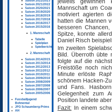
jeweils gewinnen k
Saison 2022/2023
Saison 2021/2022
Mannschaft um Coac
Saison 2020/2021
Saison 2019/2020
motiviert agierten 
Saison 2018/2019
hatten die Mannen v
Saison 2017/2018
Saison 2016/2017
besseren Chancen, 
Saison 2015/2016
Spitze, konnte alle
1. Mannschaft
Daniel Risch beispie
Tabelle
Spielplan
Im zweiten Spielabs
Spielberichte
Bild. Überroth übte
2. Mannschaft
Saison 2014/2015
folgte auf die nächs
Saison 2013/2014
Freistöße noch nich
Saison 2012/2013
Saison 2011/2012
Minute erlöste Rap
Saison 2010/2011
Saison 2009/2010
schönem Hacken-Zusp
Saison 2008/2009
und Fans. Hasborn
Saison 2007/2008
Saison 2006/2007
Gelegenheit zum Au
Saison 2005/2006
Position landete ab
Fussballjugend
Bohnental
Fazit:
In einem schw
JFG Schaumberg-Prims
AH