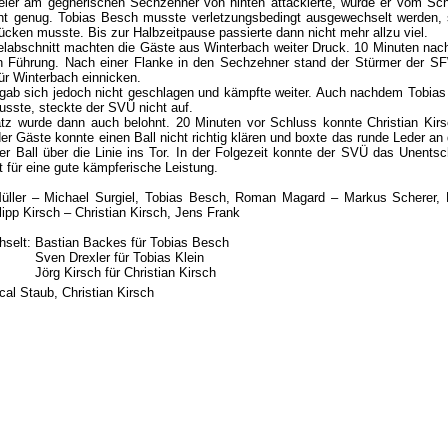
ler am gegnerischen Sechzehner von hinten attackierte, wurde er vom Sch
ht genug. Tobias Besch musste verletzungsbedingt ausgewechselt werden, 
rücken musste. Bis zur Halbzeitpause passierte dann nicht mehr allzu viel.
elabschnitt machten die Gäste aus Winterbach weiter Druck. 10 Minuten nac
n Führung. Nach einer Flanke in den Sechzehner stand der Stürmer der SFW
ür Winterbach einnicken.
ab sich jedoch nicht geschlagen und kämpfte weiter. Auch nachdem Tobias 
sste, steckte der SVÜ nicht auf.
tz wurde dann auch belohnt. 20 Minuten vor Schluss konnte Christian Kirs
der Gäste konnte einen Ball nicht richtig klären und boxte das runde Leder an
 der Ball über die Linie ins Tor. In der Folgezeit konnte der SVÜ das Unents
t für eine gute kämpferische Leistung.
üller – Michael Surgiel, Tobias Besch, Roman Magard – Markus Scherer, 
ilipp Kirsch – Christian Kirsch, Jens Frank
selt: Bastian Backes für Tobias Besch
Sven Drexler für Tobias Klein
Jörg Kirsch für Christian Kirsch
cal Staub, Christian Kirsch