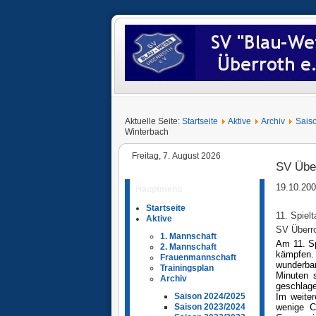
Aktuelle Seite:
Startseite
Aktive
Archiv
Sais
Winterbach
Freitag, 7. August 2026
SV Über
19.10.20
Hauptmenü
Startseite
11. Spielt
Aktive
SV Überro
1. Mannschaft
Am 11. Sp
2. Mannschaft
kämpfen.
Frauenmannschaft
wunderbar
Trainingsplan
Minuten 
Archiv
geschlage
Im weiter
Saison 2024/2025
wenige C
Saison 2023/2024