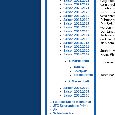
Gegenspie
Saison 2022/2023
damit nic
Saison 2021/2022
Position 
Saison 2020/2021
Im 2. Spi
Saison 2019/2020
verdiente
Saison 2018/2019
Führung f
Saison 2017/2018
Der SVÜ g
Saison 2016/2017
werden mu
Saison 2015/2016
Der Einsa
Saison 2014/2015
Torhüter 
Saison 2013/2014
dort fiel
Saison 2012/2013
sich somi
Saison 2011/2012
Saison 2010/2011
Jochen M
Saison 2009/2010
Klein, Ph
Saison 2008/2009
1. Mannschaft
Eingewech
Tabelle
Spielplan
Tore: Pas
Spielberichte
2. Mannschaft
Saison 2007/2008
Saison 2006/2007
Saison 2005/2006
Fussballjugend Bohnental
JFG Schaumberg-Prims
AH
Schiedsrichter