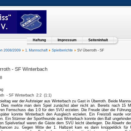
Haftung
Impressum
Seiteninhalt
on 2008/2009
1. Mannschaft
Spielberichte
SV Überroth - SF
roth - SF Winterbach
08
ag
th - SF Winterbach 2:2 (1:1)
ieltag war der Aufsteiger aus Winterbach zu Gast in Überroth. Beide Manns
 Dies merkte man dem Spiel zunächst aber nicht an. Bereits nach 15 M
en Fernschuss das 1:0 für den SVÜ erzielen. Die Freude über die Führung 
später konnte Winterbach den Ausgleich erzielen. Ein Freistoß wurde vo
n. Ein Stürmer der Sportfreunde aus Winterbach konnte den Ball ungehinde
en Spielverlauf waren die Gäste dem SVÜ leicht überlegen. Die Abwehr de
hancen zu. Gegen Mitte der 1. Halbzeit kam es dann knüppeldick für 