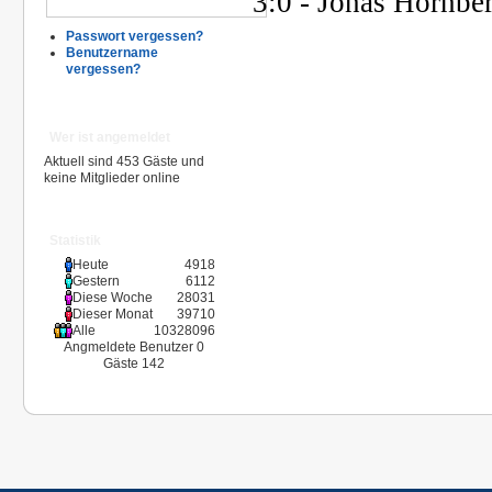
3:0 - Jonas Hornbe
Passwort vergessen?
Benutzername
vergessen?
Wer ist angemeldet
Aktuell sind 453 Gäste und
keine Mitglieder online
Statistik
Heute
4918
Gestern
6112
Diese Woche
28031
Dieser Monat
39710
Alle
10328096
Angmeldete Benutzer
0
Gäste
142