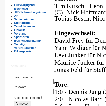
Tim Kirsch - Leon
Fussballjugend
Bohnental
(C), Nick Hoffmann
JFG Schaumberg-Prims
AH
Tobias Besch, Nico
Schiedsrichter
Sportanlage
Ü
Terminkalender
Chronik
Eingewechselt:
Vorstand
Sponsoren
David Frey für Den
Bohnentalfünfkampf
Sonstige
Yann Widiger für N
Veranstaltungen
Bildergalerie
Levi Junker für Nic
Maurice Junker für 
Anmeldung
Jonas Feld für Stef
Ü
Benutzername
Tore:
Passwort
1:0 - Dennis Jung (
2:0 - Nicolas Bard 
Angemeldet bleiben