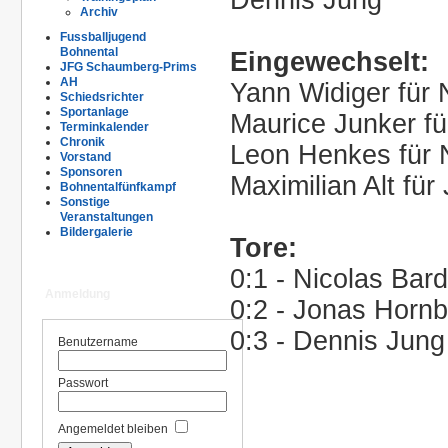
Archiv
Ü
Fussballjugend
Bohnental
Eingewechselt:
JFG Schaumberg-Prims
AH
Yann Widiger für 
Schiedsrichter
Sportanlage
Maurice Junker fü
Terminkalender
Chronik
Leon Henkes für N
Vorstand
Sponsoren
Maximilian Alt fü
Bohnentalfünfkampf
Sonstige
Ü
Veranstaltungen
Bildergalerie
Tore:
0:1 -
Nicolas Bard
Anmeldung
0:2 - Jonas Hornb
0:3 - Dennis Jung
Benutzername
Passwort
Angemeldet bleiben