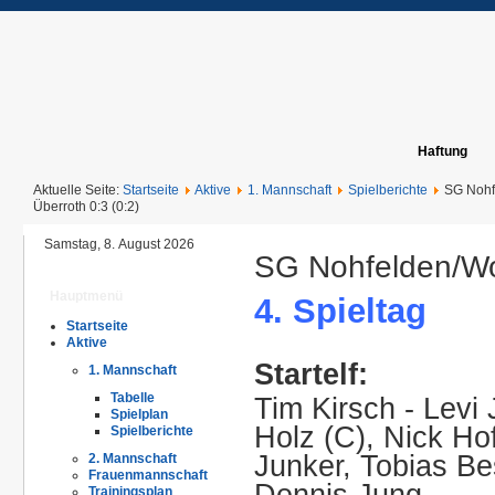
Haftung
Aktuelle Seite:
Startseite
Aktive
1. Mannschaft
Spielberichte
SG Nohf
Überroth 0:3 (0:2)
Samstag, 8. August 2026
SG Nohfelden/Wol
Hauptmenü
4. Spieltag
Startseite
Ü
Aktive
Startelf:
1. Mannschaft
Tabelle
Tim Kirsch - Levi
Spielplan
Holz (C), Nick H
Spielberichte
Junker, Tobias Be
2. Mannschaft
Frauenmannschaft
Dennis Jung
Trainingsplan