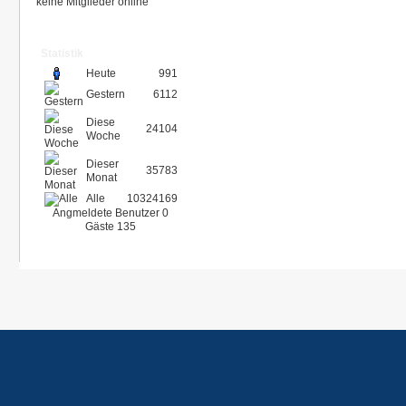
keine Mitglieder online
Statistik
Heute
991
Gestern
6112
Diese
24104
Woche
Dieser
35783
Monat
Alle
10324169
Angmeldete Benutzer
0
Gäste
135