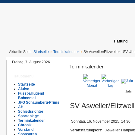
Haftung
Aktuelle Seite:
Startseite
Terminkalender
SV Asweiler/Eitzweiler - SV Übe
Freitag, 7. August 2026
Terminkalender
Hauptmenü
Startseite
Aktive
Jahr
Fussballjugend
Bohnental
JFG Schaumberg-Prims
SV Asweiler/Eitzweil
AH
Schiedsrichter
Sportanlage
Terminkalender
Sonntag, 16. November 2025, 14:30
Chronik
Vorstand
Veranstaltungsort* :
Asweiler, Hartplat
Sponsoren