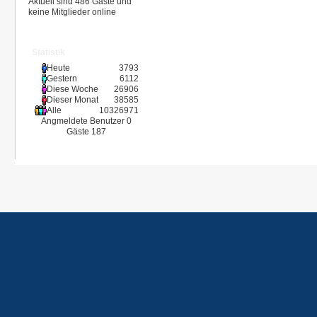
Aktuell sind 486 Gäste und
keine Mitglieder online
Statistik
Heute
3793
Gestern
6112
Diese Woche
26906
Dieser Monat
38585
Alle
10326971
Angmeldete Benutzer
0
Gäste
187