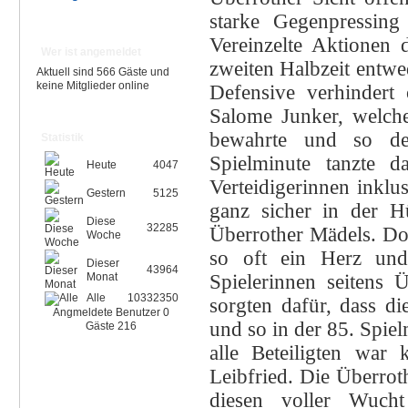
starke Gegenpressing
Vereinzelte Aktionen 
Wer ist angemeldet
zweiten Halbzeit entwe
Aktuell sind 566 Gäste und
keine Mitglieder online
Defensive verhindert 
Salome Junker, welch
bewahrte und so de
Statistik
Spielminute tanzte 
Heute
4047
Verteidigerinnen inklu
Gestern
5125
ganz sicher in der H
Diese
32285
Überrother Mädels. Doc
Woche
so oft ein Herz und
Dieser
43964
Spielerinnen seitens 
Monat
Alle
10332350
sorgten dafür, dass d
Angmeldete Benutzer
0
und so in der 85. Spie
Gäste
216
alle Beteiligten war 
Leibfried. Die Überro
diesen voller Wucht