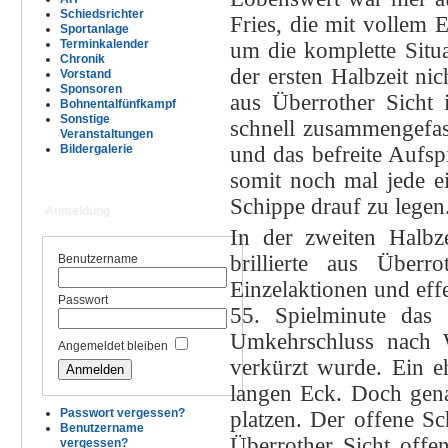
Schiedsrichter
Fries, die mit vollem 
Sportanlage
Terminkalender
um die komplette Situa
Chronik
der ersten Halbzeit ni
Vorstand
Sponsoren
aus Überrother Sicht 
Bohnentalfünfkampf
Sonstige
schnell zusammengefass
Veranstaltungen
und das befreite Aufsp
Bildergalerie
somit noch mal jede ei
Schippe drauf zu legen
Anmeldung
In der zweiten Halbz
brillierte aus Überr
Benutzername
Einzelaktionen und eff
Passwort
55. Spielminute das 
Umkehrschluss nach W
Angemeldet bleiben
verkürzt wurde. Ein e
langen Eck. Doch gena
Passwort vergessen?
platzen. Der offene S
Benutzername
Überrother Sicht offe
vergessen?