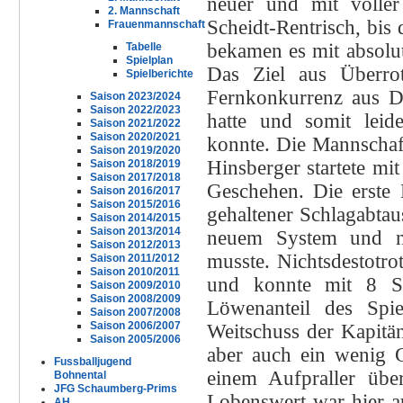
neuer und mit voller
2. Mannschaft
Scheidt-Rentrisch, bis d
Frauenmannschaft
bekamen es mit absolut
Tabelle
Spielplan
Das Ziel aus Überrot
Spielberichte
Fernkonkurrenz aus 
Saison 2023/2024
Saison 2022/2023
hatte und somit leid
Saison 2021/2022
Saison 2020/2021
konnte. Die Mannschaf
Saison 2019/2020
Hinsberger startete m
Saison 2018/2019
Saison 2017/2018
Geschehen. Die erste 
Saison 2016/2017
Saison 2015/2016
gehaltener Schlagabta
Saison 2014/2015
Saison 2013/2014
neuem System und no
Saison 2012/2013
musste. Nichtsdestotro
Saison 2011/2012
Saison 2010/2011
und konnte mit 8 St
Saison 2009/2010
Saison 2008/2009
Löwenanteil des Spi
Saison 2007/2008
Saison 2006/2007
Weitschuss der Kapitän
Saison 2005/2006
aber auch ein wenig G
Fussballjugend
einem Aufpraller über
Bohnental
JFG Schaumberg-Prims
Lobenswert war hier a
AH